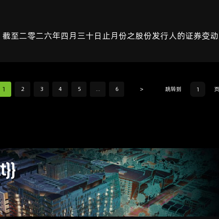
 截至二零二六年四月三十日止月份之股份发行人的证券变
1
2
3
4
5
...
6
>
跳转到
t}}