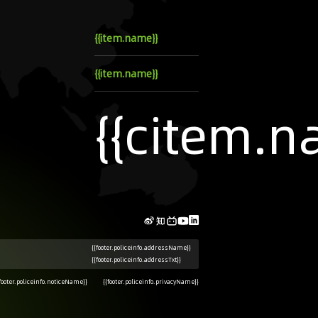
{{item.name}}
{{item.name}}
{{citem.n
{{footer.policeinfo.addressName}}
{{footer.policeinfo.addressTxt}}
footer.policeinfo.noticeName}}
{{footer.policeinfo.privacyName}}