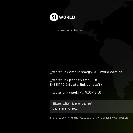
{{footer.navinfo.desc}}
{{footer.link.emailName}}51@51world.com.cn
{{footer.link.phoneName}}010-
84388170（{{footer.link.sendto}}）
{{footer.link.weekTxt}} 9:00-18:00
{{footer.policeinfo.phoneName}}
010-84388170-8002
11010102004741号 京ICP备2020034816号-2 Copyright©51WORLD