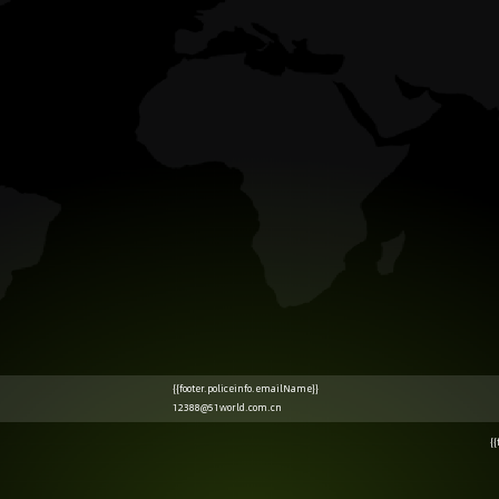
{{footer.policeinfo.emailName}}
12388@51world.com.cn
{{